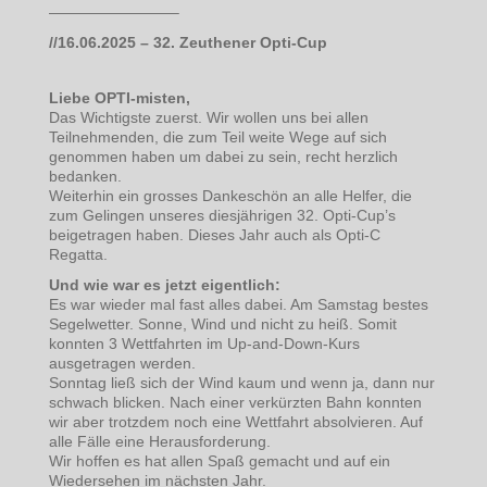
————————–
//16.06.2025 – 32. Zeuthener Opti-Cup
Liebe OPTI-misten,
Das Wichtigste zuerst. Wir wollen uns bei allen
Teilnehmenden, die zum Teil weite Wege auf sich
genommen haben um dabei zu sein, recht herzlich
bedanken.
Weiterhin ein grosses Dankeschön an alle Helfer, die
zum Gelingen unseres diesjährigen 32. Opti-Cup’s
beigetragen haben. Dieses Jahr auch als Opti-C
Regatta.
Und wie war es jetzt eigentlich:
Es war wieder mal fast alles dabei. Am Samstag bestes
Segelwetter. Sonne, Wind und nicht zu heiß. Somit
konnten 3 Wettfahrten im Up-and-Down-Kurs
ausgetragen werden.
Sonntag ließ sich der Wind kaum und wenn ja, dann nur
schwach blicken. Nach einer verkürzten Bahn konnten
wir aber trotzdem noch eine Wettfahrt absolvieren. Auf
alle Fälle eine Herausforderung.
Wir hoffen es hat allen Spaß gemacht und auf ein
Wiedersehen im nächsten Jahr.