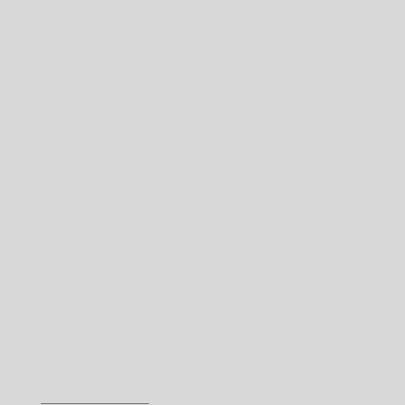
————————–