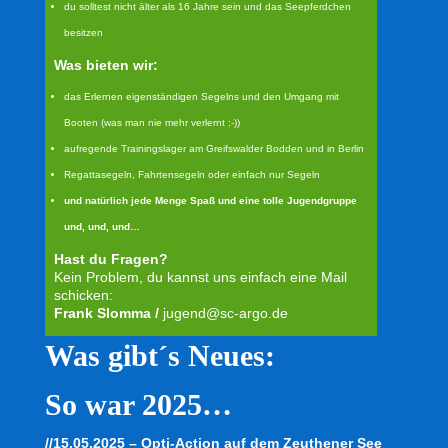
du solltest nicht älter als 16 Jahre sein und das Seepferdchen
besitzen
Was bieten wir:
das Erlernen eigenständigen Segelns und den Umgang mit
Booten (was man nie mehr verlernt ;-))
aufregende Trainingslager am Greifswalder Bodden und in Berlin
Regattasegeln, Fahrtensegeln oder einfach nur Segeln
und natürlich jede Menge Spaß und eine tolle Jugendgruppe
und, und, und…
Hast du Fragen?
Kein Problem, du kannst uns einfach eine Mail
schicken:
Frank Slomma /
jugend@sc-argo.de
Was gibt´s Neues:
So war 2025…
//15.05.2025 – Opti-Action auf dem Zeuthener See