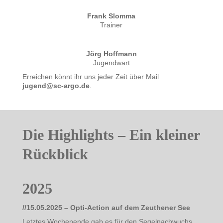
Frank Slomma
Trainer
Jörg Hoffmann
Jugendwart
Erreichen könnt ihr uns jeder Zeit über Mail
jugend@sc-argo.de
.
Die Highlights – Ein kleiner
Rückblick
2025
//15.05.2025 – Opti-Action auf dem Zeuthener See
Letztes Wochenende gab es für den Segelnachwuchs