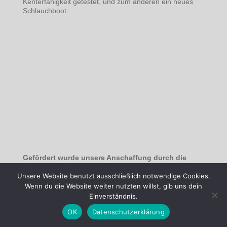
Kenterfähigkeit getestet, und zum anderen ein neues
Schlauchboot.
Gefördert wurde unsere Anschaffung durch die
Unsere Website benutzt ausschließlich notwendige Cookies.
Vielen Dank.
Wenn du die Website weiter nutzten willst, gib uns dein
PS: Zusätzlich gab es noch einen neuen Satz Segel für
Einverständnis.
unsere 420er Crew.
OK
Datenschutzerklärung
——————–