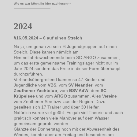
Wie es war könnt ihr hier nachlesen>>
————————–
2024
//16.05.2024 – 6 auf einen Streich
Na ja, um genau zu sein: 6 Jugendgruppen auf einen
Streich. Diese kamen nämlich am
Himmelfahrtswochenende beim SC-ARGO zusammen,
um das erste gemeinsame Trainingslager nicht nur im
Jahr 2024 sondern das Erste in dieser Form überhaupt
durchzuführen.
Verbandsübergreifend kamen so 47 Kinder und
Jugendliche vom
VBS
, vom
SV Neander
, vom
Zeuthener Yachtclub
, vom
BSV AdW
, dem
SC
Krüpelsee
und vom
ARGO
zusammen. Alles Vereine
vom Zeuthener See bzw. aus der Region. Dazu
gesellten sich 17 Trainer und über 30 Helfer.
Natürlich wurde viel geübt. Es gab viel Theorie und auch
praktisch konnten viele Manöver auf dem Wasser
gemeinsam geprobt werden.
Glänzte der Donnerstag noch mit der Abwesenheit des
Windes, konnte aber am Freitag und besonders am