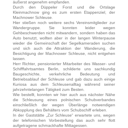
äußerst angenehm empfanden.
Durch den Düppeler Forst und die Ortslage
Kleinmachnow ging es zum ersten Etappenziel, der
Machnower Schleuse.
Hier stießen noch weitere sechs Vereinsmitglieder zur
Wandergruppe. Sie konnten leider wegen
Gehbeschwerden nicht mitwandern, sondern haben das
Auto benutzt, wollten aber in der langen Winterpause
wieder die Gemeinschaft der Segelkameraden suchen
und sich auch die Attraktion der Wanderung, die
Besichtigung der Machnower Schleuse, nicht entgehen
lassen.
Herr Richter, pensionierter Mitarbeiter des Wasser- und
Schifffahrtsamtes Berlin, schilderte uns sachkundig
Baugeschichte, verkehrliche Bedeutung und
Betriebsablauf der Schleuse und gab dazu auch einige
Kuriosa aus dem Schleusenalltag während seiner
jahrzehntelangen Tätigkeit zum Besten.
Wie bestellt, konnten wir hier auch aus nächster Nähe
die Schleusung eines polnischen Schubverbandes
einschließlich der wegen Überlänge notwendigen
Abkopplung des Behälters vom Schubschiff erleben.
In der Gaststätte „Zur Schleuse“ erwartete uns, wegen
der telefonischen Vorbestellung das auch sehr flott
aufgetragene schmackhafte Mittagessen.