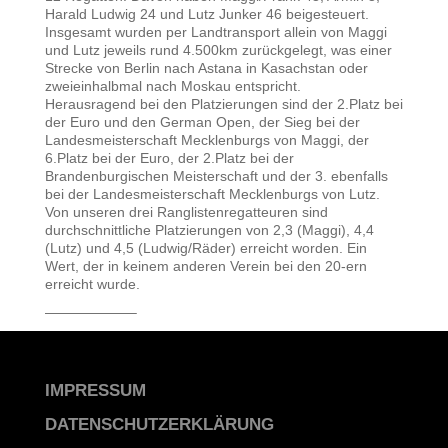
Harald Ludwig 24 und Lutz Junker 46 beigesteuert.
Insgesamt wurden per Landtransport allein von Maggi
und Lutz jeweils rund 4.500km zurückgelegt, was einer
Strecke von Berlin nach Astana in Kasachstan oder
zweieinhalbmal nach Moskau entspricht.
Herausragend bei den Platzierungen sind der 2.Platz bei
der Euro und den German Open, der Sieg bei der
Landesmeisterschaft Mecklenburgs von Maggi, der
6.Platz bei der Euro, der 2.Platz bei der
Brandenburgischen Meisterschaft und der 3. ebenfalls
bei der Landesmeisterschaft Mecklenburgs von Lutz.
Von unseren drei Ranglistenregatteuren sind
durchschnittliche Platzierungen von 2,3 (Maggi), 4,4
(Lutz) und 4,5 (Ludwig/Räder) erreicht worden. Ein
Wert, der in keinem anderen Verein bei den 20-ern
erreicht wurde.
——————–
IMPRESSUM
DATENSCHUTZERKLÄRUNG