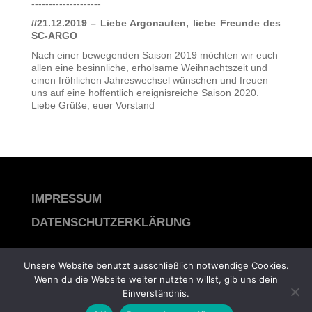
--------------------
//21.12.2019 – Liebe Argonauten, liebe Freunde des
SC-ARGO
Nach einer bewegenden Saison 2019 möchten wir euch
allen eine besinnliche, erholsame Weihnachtszeit und
einen fröhlichen Jahreswechsel wünschen und freuen
uns auf eine hoffentlich ereignisreiche Saison 2020.
Liebe Grüße, euer Vorstand
IMPRESSUM
DATENSCHUTZERKLÄRUNG
Unsere Website benutzt ausschließlich notwendige Cookies.
sc-argo berlin © 2026
Wenn du die Website weiter nutzten willst, gib uns dein
Einverständnis.