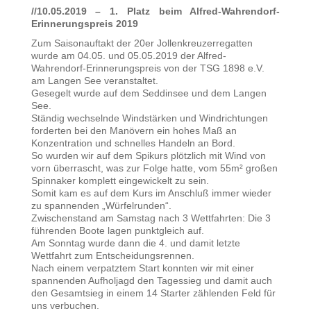
//10.05.2019 – 1. Platz beim Alfred-Wahrendorf-
Erinnerungspreis 2019
Zum Saisonauftakt der 20er Jollenkreuzerregatten
wurde am 04.05. und 05.05.2019 der Alfred-
Wahrendorf-Erinnerungspreis von der TSG 1898 e.V.
am Langen See veranstaltet.
Gesegelt wurde auf dem Seddinsee und dem Langen
See.
Ständig wechselnde Windstärken und Windrichtungen
forderten bei den Manövern ein hohes Maß an
Konzentration und schnelles Handeln an Bord.
So wurden wir auf dem Spikurs plötzlich mit Wind von
vorn überrascht, was zur Folge hatte, vom 55m² großen
Spinnaker komplett eingewickelt zu sein.
Somit kam es auf dem Kurs im Anschluß immer wieder
zu spannenden „Würfelrunden“.
Zwischenstand am Samstag nach 3 Wettfahrten: Die 3
führenden Boote lagen punktgleich auf.
Am Sonntag wurde dann die 4. und damit letzte
Wettfahrt zum Entscheidungsrennen.
Nach einem verpatztem Start konnten wir mit einer
spannenden Aufholjagd den Tagessieg und damit auch
den Gesamtsieg in einem 14 Starter zählenden Feld für
uns verbuchen.