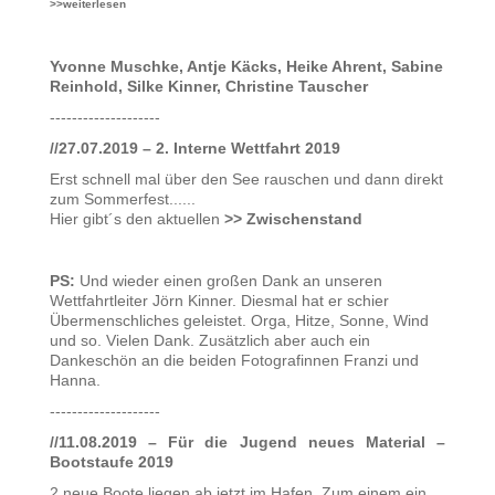
>>weiterlesen
Yvonne Muschke, Antje Käcks, Heike Ahrent, Sabine
Reinhold, Silke Kinner, Christine Tauscher
--------------------
//27.07.2019 – 2. Interne Wettfahrt 2019
Erst schnell mal über den See rauschen und dann direkt
zum Sommerfest......
Hier gibt´s den aktuellen
>> Zwischenstand
PS:
Und wieder einen großen Dank an unseren
Wettfahrtleiter Jörn Kinner. Diesmal hat er schier
Übermenschliches geleistet. Orga, Hitze, Sonne, Wind
und so. Vielen Dank. Zusätzlich aber auch ein
Dankeschön an die beiden Fotografinnen Franzi und
Hanna.
--------------------
//11.08.2019 – Für die Jugend neues Material –
Bootstaufe 2019
2 neue Boote liegen ab jetzt im Hafen. Zum einem ein