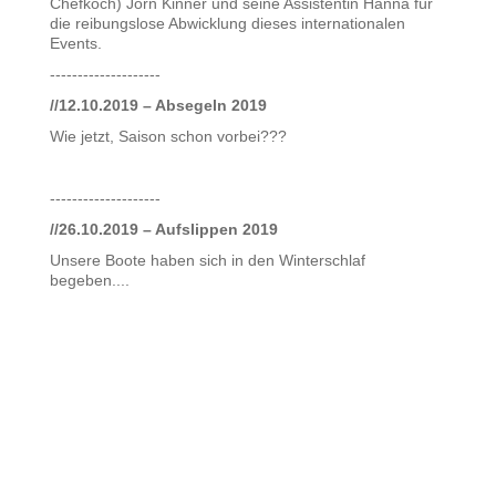
Chefkoch) Jörn Kinner und seine Assistentin Hanna für
die reibungslose Abwicklung dieses internationalen
Events.
--------------------
//12.10.2019 – Absegeln 2019
Wie jetzt, Saison schon vorbei???
--------------------
//26.10.2019 – Aufslippen 2019
Unsere Boote haben sich in den Winterschlaf
begeben....