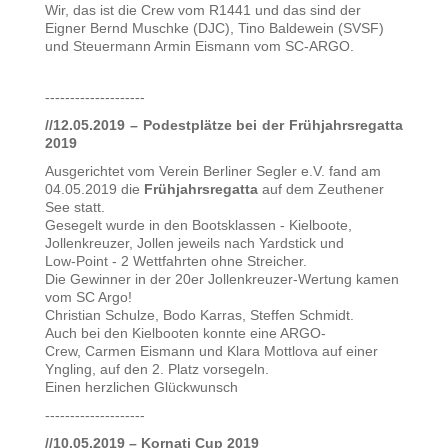
Wir, das ist die Crew vom R1441 und das sind der
Eigner Bernd Muschke (DJC), Tino Baldewein (SVSF)
und Steuermann Armin Eismann vom SC-ARGO.
--------------------
//12.05.2019 – Podestplätze bei der Frühjahrsregatta
2019
Ausgerichtet vom Verein Berliner Segler e.V. fand am
04.05.2019 die
Frühjahrsregatta
auf dem Zeuthener
See statt.
Gesegelt wurde in den Bootsklassen - Kielboote,
Jollenkreuzer, Jollen jeweils nach Yardstick und
Low-Point - 2 Wettfahrten ohne Streicher.
Die Gewinner in der 20er Jollenkreuzer-Wertung kamen
vom SC Argo!
Christian Schulze, Bodo Karras, Steffen Schmidt.
Auch bei den Kielbooten konnte eine ARGO-
Crew, Carmen Eismann und Klara Mottlova auf einer
Yngling, auf den 2. Platz vorsegeln.
Einen herzlichen Glückwunsch
--------------------
//10.05.2019 – Kornati Cup 2019