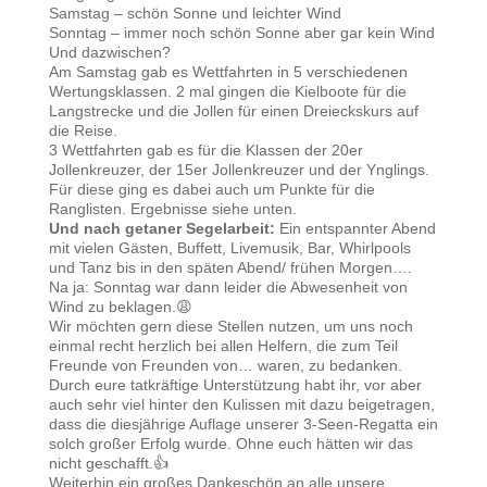
Samstag – schön Sonne und leichter Wind
Sonntag – immer noch schön Sonne aber gar kein Wind
Und dazwischen?
Am Samstag gab es Wettfahrten in 5 verschiedenen
Wertungsklassen. 2 mal gingen die Kielboote für die
Langstrecke und die Jollen für einen Dreieckskurs auf
die Reise.
3 Wettfahrten gab es für die Klassen der 20er
Jollenkreuzer, der 15er Jollenkreuzer und der Ynglings.
Für diese ging es dabei auch um Punkte für die
Ranglisten. Ergebnisse siehe unten.
Und nach getaner Segelarbeit:
Ein entspannter Abend
mit vielen Gästen, Buffett, Livemusik, Bar, Whirlpools
und Tanz bis in den späten Abend/ frühen Morgen….
Na ja: Sonntag war dann leider die Abwesenheit von
Wind zu beklagen.😩
Wir möchten gern diese Stellen nutzen, um uns noch
einmal recht herzlich bei allen Helfern, die zum Teil
Freunde von Freunden von… waren, zu bedanken.
Durch eure tatkräftige Unterstützung habt ihr, vor aber
auch sehr viel hinter den Kulissen mit dazu beigetragen,
dass die diesjährige Auflage unserer 3-Seen-Regatta ein
solch großer Erfolg wurde. Ohne euch hätten wir das
nicht geschafft.👍
Weiterhin ein großes Dankeschön an alle unsere