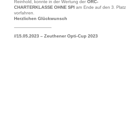
Reinhold, konnte in der Wertung der
ORC-
CHARTERKLASSE OHNE SPI
am Ende auf den 3. Platz
vorfahren.
Herzlichen Glückwunsch
————————–
//15.05.2023 – Zeuthener Opti-Cup 2023
Opti-Action auf dem Zeuthener. Sonne satt, Wind satt…👍