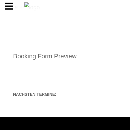
MENU
Booking Form Preview
This is a booking form preview page. Please refresh the preview from the
Builder.
NÄCHSTEN TERMINE: